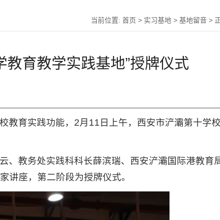
当前位置:
首页
>
实习基地
>
基地留音
> 
学教育教学实践基地”授牌仪式
校教育实践功能，2月11日上午，西安市浐灞第十学
云、教务处实践科科长薛滨瑞、西安浐灞国际港教育
家讲座，第二阶段为授牌仪式。