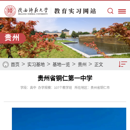
贵州
>
>
>
>
首页
实习基地
基地一览
贵州
正文
贵州省铜仁第一中学
基地一览
学段：高中 办学规模：107个教学班 所在地区：贵州省铜仁市
基地留音