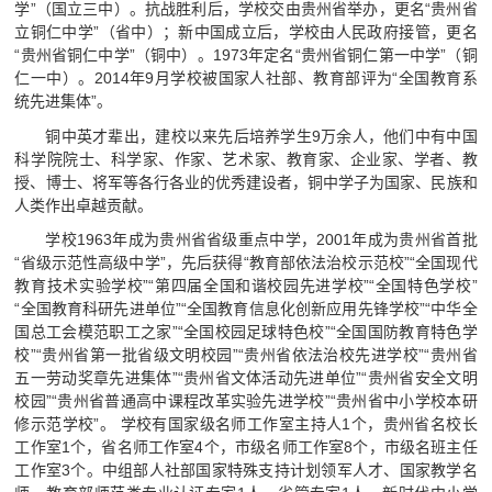
学”（国立三中）。抗战胜利后，学校交由贵州省举办，更名“贵州省
立铜仁中学”（省中）；新中国成立后，学校由人民政府接管，更名
“贵州省铜仁中学”（铜中）。1973年定名“贵州省铜仁第一中学”（铜
仁一中）。2014年9月学校被国家人社部、教育部评为“全国教育系
统先进集体”。
铜中英才辈出，建校以来先后培养学生9万余人，他们中有中国
科学院院士、科学家、作家、艺术家、教育家、企业家、学者、教
授、博士、将军等各行各业的优秀建设者，铜中学子为国家、民族和
人类作出卓越贡献。
学校1963年成为贵州省省级重点中学，2001年成为贵州省首批
“省级示范性高级中学”，先后获得“教育部依法治校示范校”“全国现代
教育技术实验学校”“第四届全国和谐校园先进学校”“全国特色学校”
“全国教育科研先进单位”“全国教育信息化创新应用先锋学校”“中华全
国总工会模范职工之家”“全国校园足球特色校”“全国国防教育特色学
校”“贵州省第一批省级文明校园”“贵州省依法治校先进学校”“贵州省
五一劳动奖章先进集体”“贵州省文体活动先进单位”“贵州省安全文明
校园”“贵州省普通高中课程改革实验先进学校”“贵州省中小学校本研
修示范学校”。 学校有国家级名师工作室主持人1个，贵州省名校长
工作室1个，省名师工作室4个，市级名师工作室8个，市级名班主任
工作室3个。中组部人社部国家特殊支持计划领军人才、国家教学名