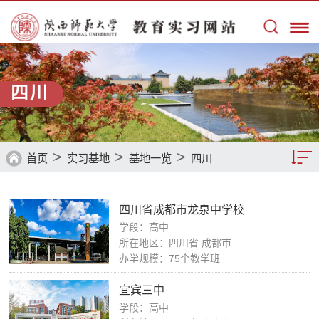
四川
>
>
>
首页
实习基地
基地一览
四川
基地一览
四川省成都市龙泉中学校
基地留音
学段：高中
所在地区：四川省 成都市
办学规模：75个教学班
宜宾三中
学段：高中