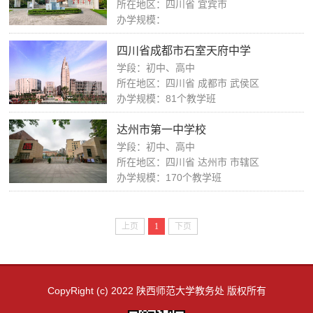
所在地区：四川省 宜宾市
办学规模：
四川省成都市石室天府中学
学段：初中、高中
所在地区：四川省 成都市 武侯区
办学规模：81个教学班
达州市第一中学校
学段：初中、高中
所在地区：四川省 达州市 市辖区
办学规模：170个教学班
上页
1
下页
CopyRight (c) 2022 陕西师范大学教务处 版权所有